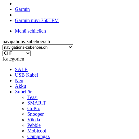
Garmin
Garmin nüvi 750TFM
Menü schließen
navigations-zubehoer.ch
Kategorien
SALE
USB Kabel
Neu
Akku
Zubehör
Teasi
SMAR.T
GoPro
Snooper
Vileda
Pebble
Mobicool
Campingaz