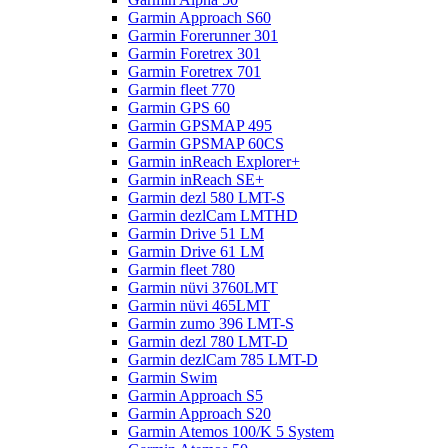
Garmin Approach S60
Garmin Forerunner 301
Garmin Foretrex 301
Garmin Foretrex 701
Garmin fleet 770
Garmin GPS 60
Garmin GPSMAP 495
Garmin GPSMAP 60CS
Garmin inReach Explorer+
Garmin inReach SE+
Garmin dezl 580 LMT-S
Garmin dezlCam LMTHD
Garmin Drive 51 LM
Garmin Drive 61 LM
Garmin fleet 780
Garmin nüvi 3760LMT
Garmin nüvi 465LMT
Garmin zumo 396 LMT-S
Garmin dezl 780 LMT-D
Garmin dezlCam 785 LMT-D
Garmin Swim
Garmin Approach S5
Garmin Approach S20
Garmin Atemos 100/K 5 System