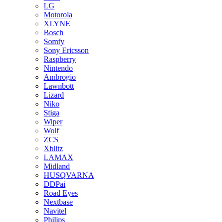
LG
Motorola
XLYNE
Bosch
Somfy
Sony Ericsson
Raspberry
Nintendo
Ambrogio
Lawnbott
Lizard
Niko
Stiga
Wiper
Wolf
ZCS
Xblitz
LAMAX
Midland
HUSQVARNA
DDPai
Road Eyes
Nextbase
Navitel
Philips