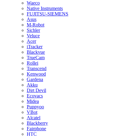
Waeco
Native Instruments
FUJITSU-SIEMENS
Asus
M-Robot
Sichler
Veluce
Acer
iTracker
Blackvue
TrueCam
Rollei
Transcend
Kenwood
Gardena
Akku
Dirt Devil
Ecovacs
Midea
Puppyoo
VBot
Alcatel
Blackberry
Fairphone
HTC