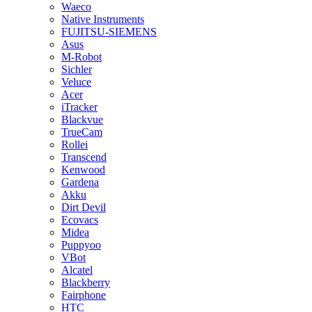
Waeco
Native Instruments
FUJITSU-SIEMENS
Asus
M-Robot
Sichler
Veluce
Acer
iTracker
Blackvue
TrueCam
Rollei
Transcend
Kenwood
Gardena
Akku
Dirt Devil
Ecovacs
Midea
Puppyoo
VBot
Alcatel
Blackberry
Fairphone
HTC