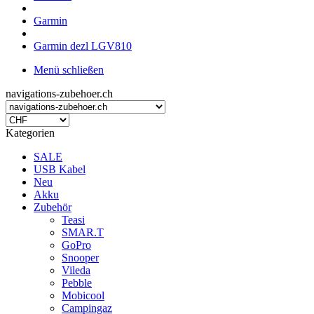
Garmin
Garmin dezl LGV810
Menü schließen
navigations-zubehoer.ch
Kategorien
SALE
USB Kabel
Neu
Akku
Zubehör
Teasi
SMAR.T
GoPro
Snooper
Vileda
Pebble
Mobicool
Campingaz