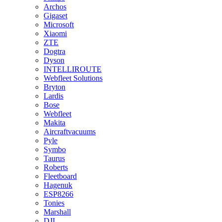
Archos
Gigaset
Microsoft
Xiaomi
ZTE
Dogtra
Dyson
INTELLIROUTE
Webfleet Solutions
Bryton
Lardis
Bose
Webfleet
Makita
Aircraftvacuums
Pyle
Symbo
Taurus
Roberts
Fleetboard
Hagenuk
ESP8266
Tonies
Marshall
DJI