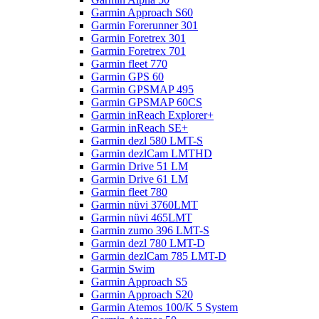
Garmin Approach S60
Garmin Forerunner 301
Garmin Foretrex 301
Garmin Foretrex 701
Garmin fleet 770
Garmin GPS 60
Garmin GPSMAP 495
Garmin GPSMAP 60CS
Garmin inReach Explorer+
Garmin inReach SE+
Garmin dezl 580 LMT-S
Garmin dezlCam LMTHD
Garmin Drive 51 LM
Garmin Drive 61 LM
Garmin fleet 780
Garmin nüvi 3760LMT
Garmin nüvi 465LMT
Garmin zumo 396 LMT-S
Garmin dezl 780 LMT-D
Garmin dezlCam 785 LMT-D
Garmin Swim
Garmin Approach S5
Garmin Approach S20
Garmin Atemos 100/K 5 System