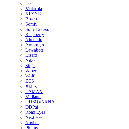
LG
Motorola
XLYNE
Bosch
Somfy
Sony Ericsson
Raspberry
Nintendo
Ambrogio
Lawnbott
Lizard
Niko
Stiga
Wiper
Wolf
ZCS
Xblitz
LAMAX
Midland
HUSQVARNA
DDPai
Road Eyes
Nextbase
Navitel
Philips