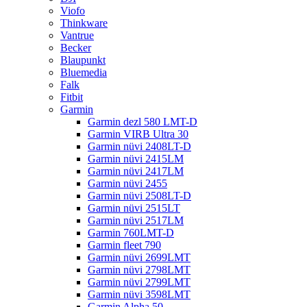
Viofo
Thinkware
Vantrue
Becker
Blaupunkt
Bluemedia
Falk
Fitbit
Garmin
Garmin dezl 580 LMT-D
Garmin VIRB Ultra 30
Garmin nüvi 2408LT-D
Garmin nüvi 2415LM
Garmin nüvi 2417LM
Garmin nüvi 2455
Garmin nüvi 2508LT-D
Garmin nüvi 2515LT
Garmin nüvi 2517LM
Garmin 760LMT-D
Garmin fleet 790
Garmin nüvi 2699LMT
Garmin nüvi 2798LMT
Garmin nüvi 2799LMT
Garmin nüvi 3598LMT
Garmin Alpha 50