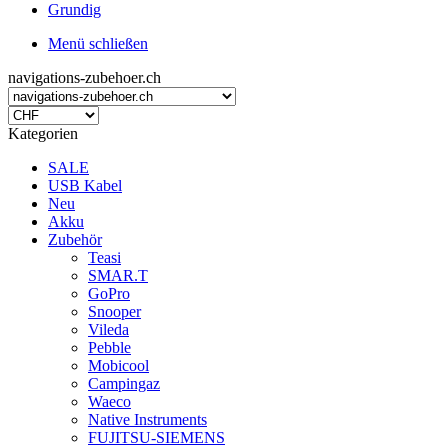
Grundig
Menü schließen
navigations-zubehoer.ch
Kategorien
SALE
USB Kabel
Neu
Akku
Zubehör
Teasi
SMAR.T
GoPro
Snooper
Vileda
Pebble
Mobicool
Campingaz
Waeco
Native Instruments
FUJITSU-SIEMENS