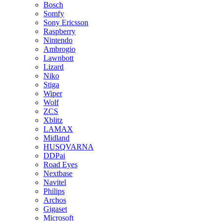
Bosch
Somfy
Sony Ericsson
Raspberry
Nintendo
Ambrogio
Lawnbott
Lizard
Niko
Stiga
Wiper
Wolf
ZCS
Xblitz
LAMAX
Midland
HUSQVARNA
DDPai
Road Eyes
Nextbase
Navitel
Philips
Archos
Gigaset
Microsoft