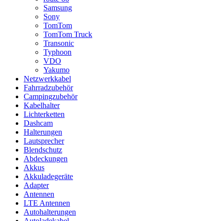
Samsung
Sony
TomTom
TomTom Truck
Transonic
Typhoon
VDO
Yakumo
Netzwerkkabel
Fahrradzubehör
Campingzubehör
Kabelhalter
Lichterketten
Dashcam
Halterungen
Lautsprecher
Blendschutz
Abdeckungen
Akkus
Akkuladegeräte
Adapter
Antennen
LTE Antennen
Autohalterungen
Autoladekabel