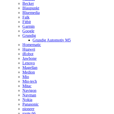
Becker
Blaupunkt
Bluemedia
Falk
Fitbit
Garmin
Google
Grundig
Grundig Automotiv M5
Homematic
Huawei
iRobot
Jawbone
Lenovo
Magellan
Medion
Mio
Mio-tech
Mitac
Navigon
Navman
Nokia
Panasonic
pioneer
route 66