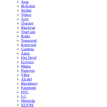
Asus
M-Robot
Sichler
Veluce
Acer
iTracker
Blackvue
TrueCam
Rollei
Transcend
Kenwood
Gardena
Akku
Dirt Devil
Ecovacs
Midea
Puppyoo
VBot
Alcatel
Blackberry
Fairphone
HTC
LG
Motorola
XLYNE