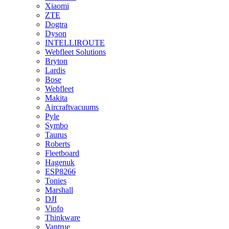
Xiaomi
ZTE
Dogtra
Dyson
INTELLIROUTE
Webfleet Solutions
Bryton
Lardis
Bose
Webfleet
Makita
Aircraftvacuums
Pyle
Symbo
Taurus
Roberts
Fleetboard
Hagenuk
ESP8266
Tonies
Marshall
DJI
Viofo
Thinkware
Vantrue