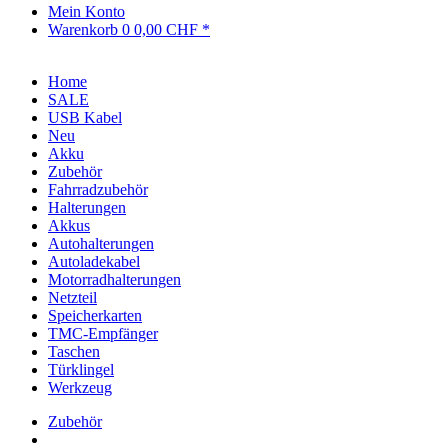
Mein Konto
Warenkorb
0
0,00 CHF *
Home
SALE
USB Kabel
Neu
Akku
Zubehör
Fahrradzubehör
Halterungen
Akkus
Autohalterungen
Autoladekabel
Motorradhalterungen
Netzteil
Speicherkarten
TMC-Empfänger
Taschen
Türklingel
Werkzeug
Zubehör