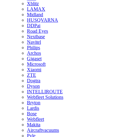
Xblitz
LAMAX
Midland
HUSQVARNA
DDPai
Road Eyes
Nextbase
Navitel
Philips
Archos
Gigaset
Microsoft
Xiaomi
ZTE
Dogtra
Dyson
INTELLIROUTE
Webfleet Solutions
Bryton
Lardis
Bose
Webfleet
Makita
Aircraftvacuums
Pyle