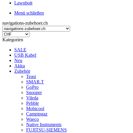
Lawnbott
Menü schließen
navigations-zubehoer.ch
Kategorien
SALE
USB Kabel
Neu
Akku
Zubehör
Teasi
SMAR.T
GoPro
Snooper
Vileda
Pebble
Mobicool
Campingaz
Waeco
Native Instruments
FUJITSU-SIEMENS