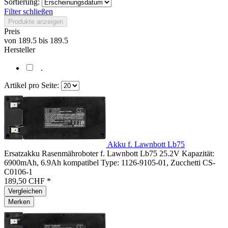
Sortierung:
Filter schließen
Produkte anzeigen
Preis
von
189.5
bis
189.5
Hersteller
.
Artikel pro Seite:
Akku f. Lawnbott Lb75
Ersatzakku Rasenmähroboter f. Lawnbott Lb75 25.2V Kapazität:
6900mAh, 6.9Ah kompatibel Type: 1126-9105-01, Zucchetti CS-
C0106-1
189,50 CHF *
Vergleichen
Merken