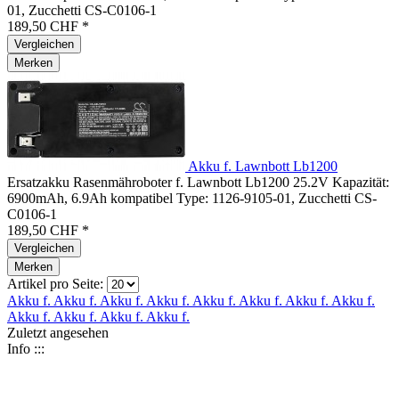
01, Zucchetti CS-C0106-1
189,50 CHF *
Vergleichen
Merken
Akku f. Lawnbott Lb1200
Ersatzakku Rasenmähroboter f. Lawnbott Lb1200 25.2V Kapazität:
6900mAh, 6.9Ah kompatibel Type: 1126-9105-01, Zucchetti CS-
C0106-1
189,50 CHF *
Vergleichen
Merken
Artikel pro Seite:
Akku f.
Akku f.
Akku f.
Akku f.
Akku f.
Akku f.
Akku f.
Akku f.
Akku f.
Akku f.
Akku f.
Akku f.
Zuletzt angesehen
Info :::