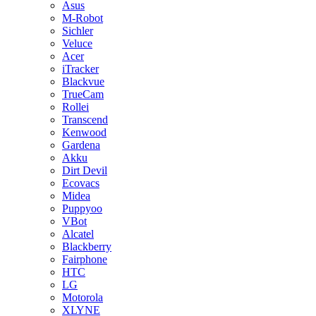
Asus
M-Robot
Sichler
Veluce
Acer
iTracker
Blackvue
TrueCam
Rollei
Transcend
Kenwood
Gardena
Akku
Dirt Devil
Ecovacs
Midea
Puppyoo
VBot
Alcatel
Blackberry
Fairphone
HTC
LG
Motorola
XLYNE