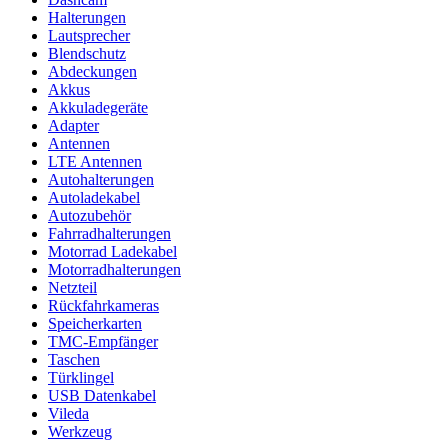
Halterungen
Lautsprecher
Blendschutz
Abdeckungen
Akkus
Akkuladegeräte
Adapter
Antennen
LTE Antennen
Autohalterungen
Autoladekabel
Autozubehör
Fahrradhalterungen
Motorrad Ladekabel
Motorradhalterungen
Netzteil
Rückfahrkameras
Speicherkarten
TMC-Empfänger
Taschen
Türklingel
USB Datenkabel
Vileda
Werkzeug