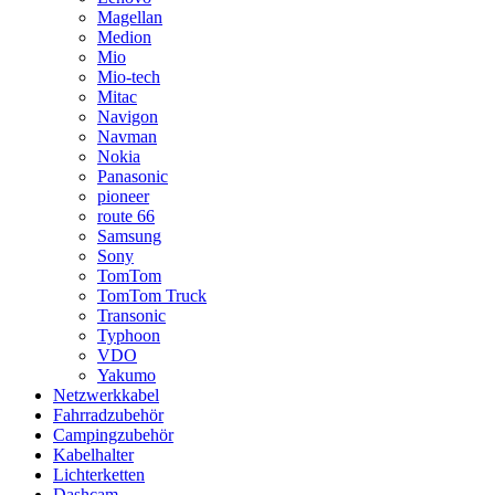
Magellan
Medion
Mio
Mio-tech
Mitac
Navigon
Navman
Nokia
Panasonic
pioneer
route 66
Samsung
Sony
TomTom
TomTom Truck
Transonic
Typhoon
VDO
Yakumo
Netzwerkkabel
Fahrradzubehör
Campingzubehör
Kabelhalter
Lichterketten
Dashcam