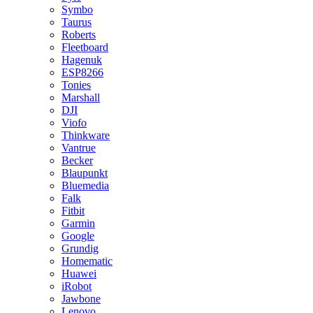
Symbo
Taurus
Roberts
Fleetboard
Hagenuk
ESP8266
Tonies
Marshall
DJI
Viofo
Thinkware
Vantrue
Becker
Blaupunkt
Bluemedia
Falk
Fitbit
Garmin
Google
Grundig
Homematic
Huawei
iRobot
Jawbone
Lenovo