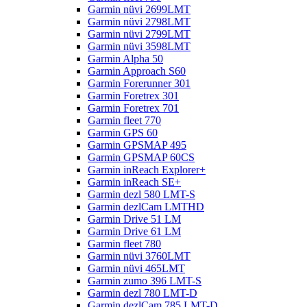
Garmin nüvi 2699LMT
Garmin nüvi 2798LMT
Garmin nüvi 2799LMT
Garmin nüvi 3598LMT
Garmin Alpha 50
Garmin Approach S60
Garmin Forerunner 301
Garmin Foretrex 301
Garmin Foretrex 701
Garmin fleet 770
Garmin GPS 60
Garmin GPSMAP 495
Garmin GPSMAP 60CS
Garmin inReach Explorer+
Garmin inReach SE+
Garmin dezl 580 LMT-S
Garmin dezlCam LMTHD
Garmin Drive 51 LM
Garmin Drive 61 LM
Garmin fleet 780
Garmin nüvi 3760LMT
Garmin nüvi 465LMT
Garmin zumo 396 LMT-S
Garmin dezl 780 LMT-D
Garmin dezlCam 785 LMT-D