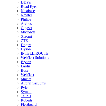
DDPai
Road Eyes
Nextbase
Navitel
Philips
Archos
Gigaset
Microsoft
Xiaomi
ZTE
Dogtra
Dyson
INTELLIROUTE
Webfleet Solutions
Bryton
Lardis
Bose
Webfleet
Makita
Aircraftvacuums
Pyle
Symbo
Taurus
Roberts
Fleetboard