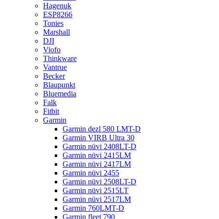
Hagenuk
ESP8266
Tonies
Marshall
DJI
Viofo
Thinkware
Vantrue
Becker
Blaupunkt
Bluemedia
Falk
Fitbit
Garmin
Garmin dezl 580 LMT-D
Garmin VIRB Ultra 30
Garmin nüvi 2408LT-D
Garmin nüvi 2415LM
Garmin nüvi 2417LM
Garmin nüvi 2455
Garmin nüvi 2508LT-D
Garmin nüvi 2515LT
Garmin nüvi 2517LM
Garmin 760LMT-D
Garmin fleet 790