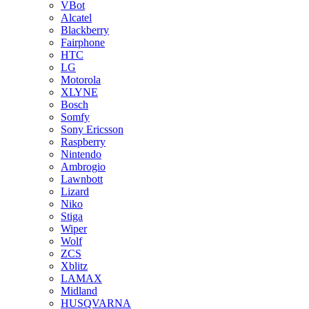
VBot
Alcatel
Blackberry
Fairphone
HTC
LG
Motorola
XLYNE
Bosch
Somfy
Sony Ericsson
Raspberry
Nintendo
Ambrogio
Lawnbott
Lizard
Niko
Stiga
Wiper
Wolf
ZCS
Xblitz
LAMAX
Midland
HUSQVARNA