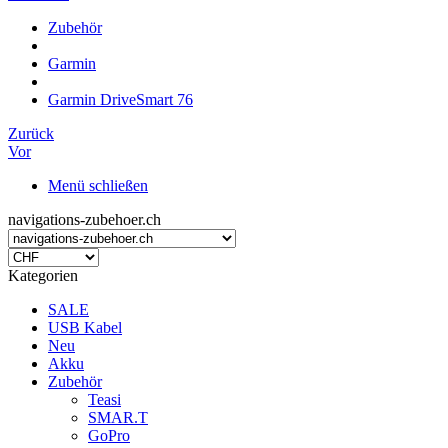
Zubehör
Garmin
Garmin DriveSmart 76
Zurück
Vor
Menü schließen
navigations-zubehoer.ch
Kategorien
SALE
USB Kabel
Neu
Akku
Zubehör
Teasi
SMAR.T
GoPro