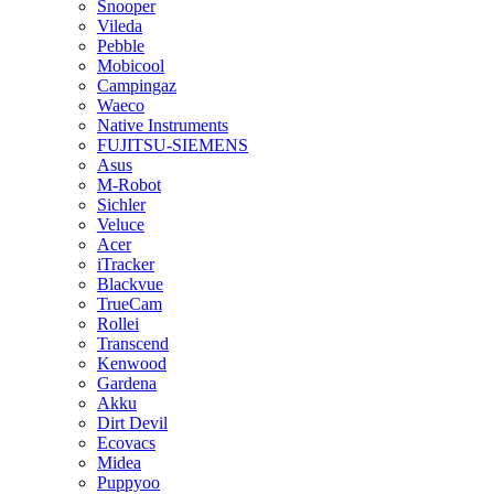
Snooper
Vileda
Pebble
Mobicool
Campingaz
Waeco
Native Instruments
FUJITSU-SIEMENS
Asus
M-Robot
Sichler
Veluce
Acer
iTracker
Blackvue
TrueCam
Rollei
Transcend
Kenwood
Gardena
Akku
Dirt Devil
Ecovacs
Midea
Puppyoo