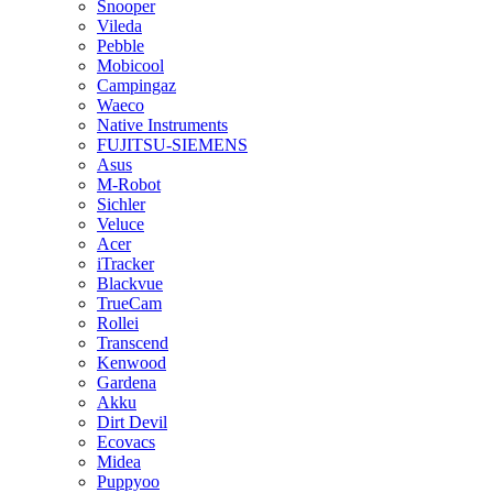
Snooper
Vileda
Pebble
Mobicool
Campingaz
Waeco
Native Instruments
FUJITSU-SIEMENS
Asus
M-Robot
Sichler
Veluce
Acer
iTracker
Blackvue
TrueCam
Rollei
Transcend
Kenwood
Gardena
Akku
Dirt Devil
Ecovacs
Midea
Puppyoo