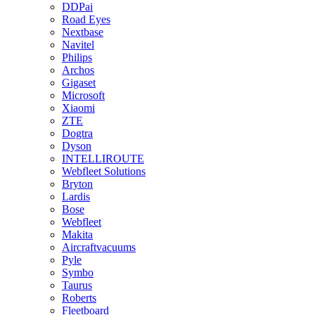
DDPai
Road Eyes
Nextbase
Navitel
Philips
Archos
Gigaset
Microsoft
Xiaomi
ZTE
Dogtra
Dyson
INTELLIROUTE
Webfleet Solutions
Bryton
Lardis
Bose
Webfleet
Makita
Aircraftvacuums
Pyle
Symbo
Taurus
Roberts
Fleetboard