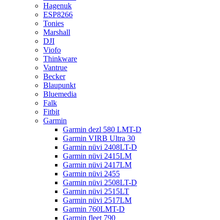
Hagenuk
ESP8266
Tonies
Marshall
DJI
Viofo
Thinkware
Vantrue
Becker
Blaupunkt
Bluemedia
Falk
Fitbit
Garmin
Garmin dezl 580 LMT-D
Garmin VIRB Ultra 30
Garmin nüvi 2408LT-D
Garmin nüvi 2415LM
Garmin nüvi 2417LM
Garmin nüvi 2455
Garmin nüvi 2508LT-D
Garmin nüvi 2515LT
Garmin nüvi 2517LM
Garmin 760LMT-D
Garmin fleet 790