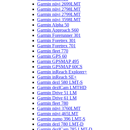
Garmin nüvi 2699LMT
Garmin nüvi 2798LMT
Garmin nüvi 2799LMT
Garmin nüvi 3598LMT
Garmin Alpha 50
Garmin Approach S60
Garmin Forerunner 301
Garmin Foretrex 301
Garmin Foretrex 701
Garmin fleet 770
Garmin GPS 60
Garmin GPSMAP 495
Garmin GPSMAP 60CS
Garmin inReach Explorer+
Garmin inReach SE+
Garmin dezl 580 LMT-S
Garmin dezlCam LMTHD
Garmin Drive 51 LM
Garmin Drive 61 LM
Garmin fleet 780
Garmin nüvi 3760LMT
Garmin nüvi 465LMT
Garmin zumo 396 LMT-S
Garmin dezl 780 LMT-D
Garmin dezlCam 785 LMT-D