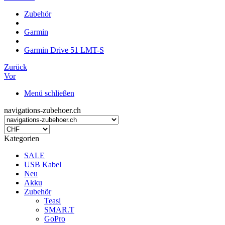
Zubehör
Garmin
Garmin Drive 51 LMT-S
Zurück
Vor
Menü schließen
navigations-zubehoer.ch
Kategorien
SALE
USB Kabel
Neu
Akku
Zubehör
Teasi
SMAR.T
GoPro