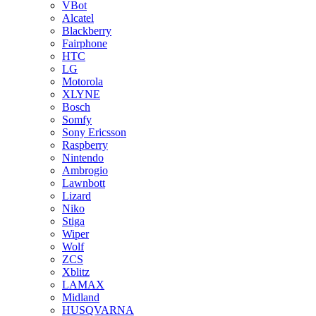
VBot
Alcatel
Blackberry
Fairphone
HTC
LG
Motorola
XLYNE
Bosch
Somfy
Sony Ericsson
Raspberry
Nintendo
Ambrogio
Lawnbott
Lizard
Niko
Stiga
Wiper
Wolf
ZCS
Xblitz
LAMAX
Midland
HUSQVARNA