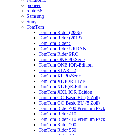
pioneer
route 66
Samsung
Sony
TomTom
TomTom Rider (2006)
TomTom Rider (2013)
TomTom Rider 5
TomTom Rider URBAN
TomTom Rider PRO
TomTom ONE 30-Serie
TomTom ONE IQR-Edition
TomTom START 2
TomTom XL 30-Serie
TomTom XL IQR LIVE
TomTom XL IQR-Edition
TomTom XXL IQR-Edition
TomTom GO Basic EU (6 Zoll)
TomTom GO Basic EU (5 Zoll)
TomTom Rider 400 Premium Pack
TomTom Rider 410
TomTom Rider 410 Premium Pack
TomTom Rider 500
TomTom Rider 550