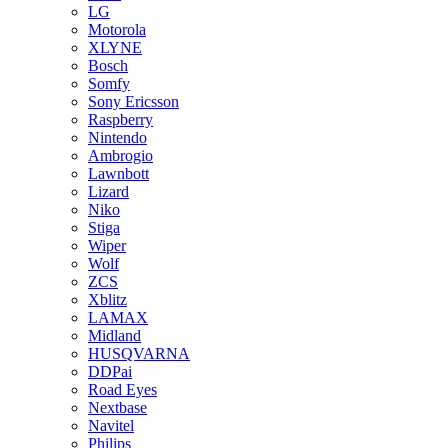
LG
Motorola
XLYNE
Bosch
Somfy
Sony Ericsson
Raspberry
Nintendo
Ambrogio
Lawnbott
Lizard
Niko
Stiga
Wiper
Wolf
ZCS
Xblitz
LAMAX
Midland
HUSQVARNA
DDPai
Road Eyes
Nextbase
Navitel
Philips