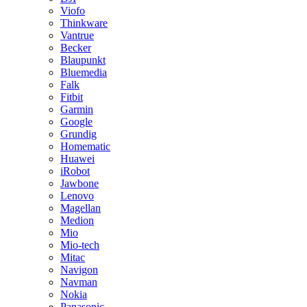
Viofo
Thinkware
Vantrue
Becker
Blaupunkt
Bluemedia
Falk
Fitbit
Garmin
Google
Grundig
Homematic
Huawei
iRobot
Jawbone
Lenovo
Magellan
Medion
Mio
Mio-tech
Mitac
Navigon
Navman
Nokia
Panasonic