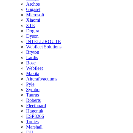
Archos
Gigaset
Microsoft
Xiaomi
ZTE
Dogtra
Dyson
INTELLIROUTE
Webfleet Solutions
Bryton
Lardis
Bose
Webfleet
Makita
Aircraftvacuums
Pyle
Symbo
Taurus
Roberts
Fleetboard
Hagenuk
ESP8266
Tonies
Marshall
DJI