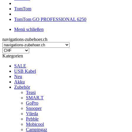
TomTom
TomTom GO PROFESSIONAL 6250
Menü schließen
navigations-zubehoer.ch
Kategorien
SALE
USB Kabel
Neu
Akku
Zubehör
Teasi
SMAR.T
GoPro
Snooper
Vileda
Pebble
Mobicool
Campingaz