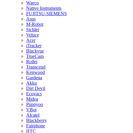
Waeco
Native Instruments
FUJITSU-SIEMENS
Asus
M-Robot
Sichler
Veluce
Acer
iTracker
Blackvue
TrueCam
Rollei
Transcend
Kenwood
Gardena
Akku
Dirt Devil
Ecovacs
Midea
Puppyoo
VBot
Alcatel
Blackberry
Fairphone
HTC