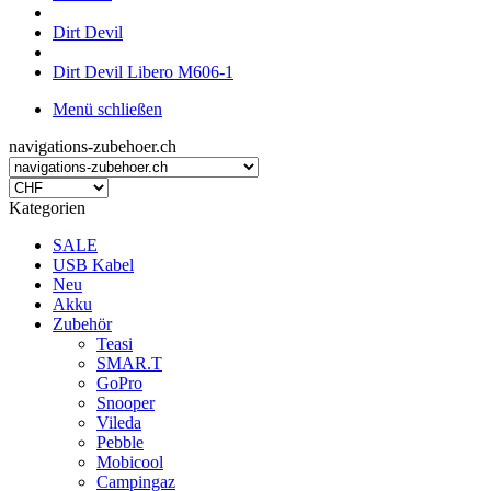
Dirt Devil
Dirt Devil Libero M606-1
Menü schließen
navigations-zubehoer.ch
Kategorien
SALE
USB Kabel
Neu
Akku
Zubehör
Teasi
SMAR.T
GoPro
Snooper
Vileda
Pebble
Mobicool
Campingaz