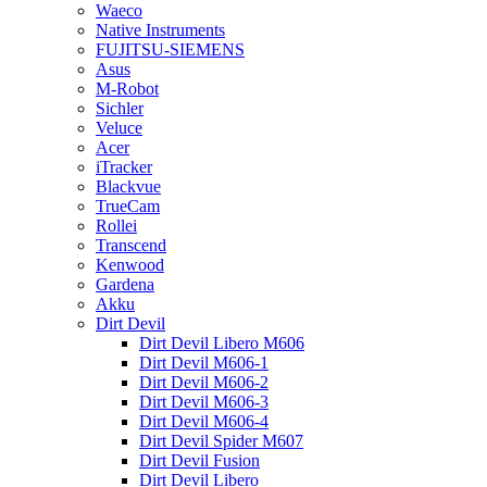
Waeco
Native Instruments
FUJITSU-SIEMENS
Asus
M-Robot
Sichler
Veluce
Acer
iTracker
Blackvue
TrueCam
Rollei
Transcend
Kenwood
Gardena
Akku
Dirt Devil
Dirt Devil Libero M606
Dirt Devil M606-1
Dirt Devil M606-2
Dirt Devil M606-3
Dirt Devil M606-4
Dirt Devil Spider M607
Dirt Devil Fusion
Dirt Devil Libero