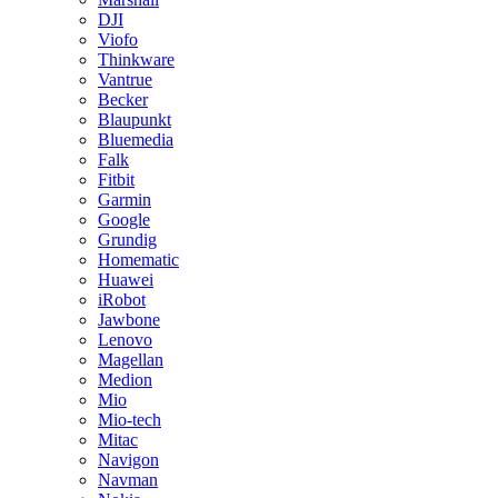
DJI
Viofo
Thinkware
Vantrue
Becker
Blaupunkt
Bluemedia
Falk
Fitbit
Garmin
Google
Grundig
Homematic
Huawei
iRobot
Jawbone
Lenovo
Magellan
Medion
Mio
Mio-tech
Mitac
Navigon
Navman