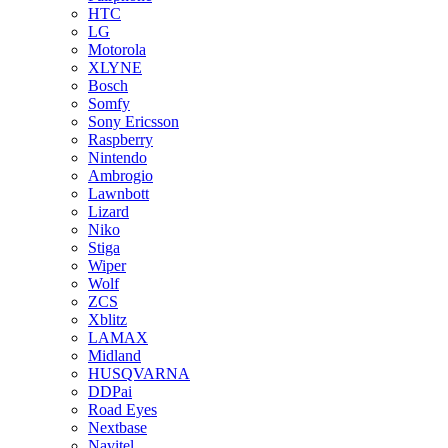
HTC
LG
Motorola
XLYNE
Bosch
Somfy
Sony Ericsson
Raspberry
Nintendo
Ambrogio
Lawnbott
Lizard
Niko
Stiga
Wiper
Wolf
ZCS
Xblitz
LAMAX
Midland
HUSQVARNA
DDPai
Road Eyes
Nextbase
Navitel