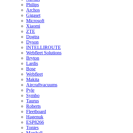
Philips
Archos
Gigaset
Microsoft
Xiaomi
ZTE
Dogtra
Dyson
INTELLIROUTE
Webfleet Solutions
Bryton
Lardis
Bose
Webfleet
Makita
Aircraftvacuums
Pyle
Symbo
Taurus
Roberts
Fleetboard
Hagenuk
ESP8266
Tonies
Marshall