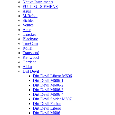
Native Instruments
FUJITSU-SIEMENS
Asus
M-Robot
Sichler
Veluce
Acer
iTracker
Blackvue
TrueCam
Rollei
Transcend
Kenwood
Gardena
Akku
Dirt Devil
Dirt Devil Libero M606
Dirt Devil M606-1
Dirt Devil M606-2
Dirt Devil M606-3
Dirt Devil M606-4
Dirt Devil Spider M607
Dirt Devil Fusion
Dirt Devil Libero
Dirt Devil M606