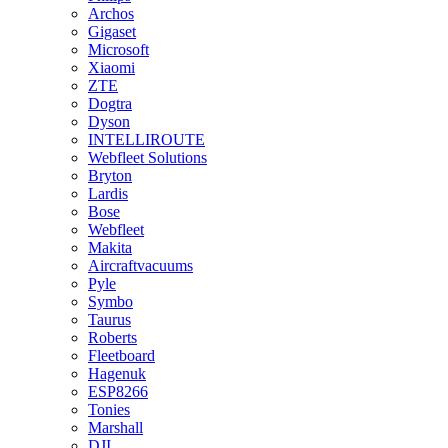
Archos
Gigaset
Microsoft
Xiaomi
ZTE
Dogtra
Dyson
INTELLIROUTE
Webfleet Solutions
Bryton
Lardis
Bose
Webfleet
Makita
Aircraftvacuums
Pyle
Symbo
Taurus
Roberts
Fleetboard
Hagenuk
ESP8266
Tonies
Marshall
DJI