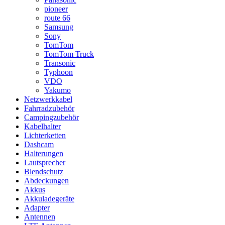
pioneer
route 66
Samsung
Sony
TomTom
TomTom Truck
Transonic
Typhoon
VDO
Yakumo
Netzwerkkabel
Fahrradzubehör
Campingzubehör
Kabelhalter
Lichterketten
Dashcam
Halterungen
Lautsprecher
Blendschutz
Abdeckungen
Akkus
Akkuladegeräte
Adapter
Antennen