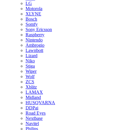
LG
Motorola
XLYNE
Bosch
Somfy
Sony Ericsson
Raspberry
Nintendo
Ambrogio
Lawnbott
Lizard
Niko
Stiga
Wiper
Wolf
ZCS
Xblitz
LAMAX
Midland
HUSQVARNA
DDPai
Road Eyes
Nextbase
Navitel
Philips