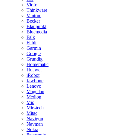
Viofo
Thinkware
Vantrue
Becker
Blaupunkt
Bluemedia
Falk
Fitbit
Garmin
Google
Grundig
Homematic
Huawei
iRobot
Jawbone
Lenovo
Magellan
Medion
Mio
Mio-tech
Mitac
Navigon
Navman
Nokia
Panasonic