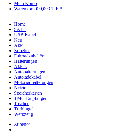
Mein Konto
Warenkorb
0
0,00 CHF *
Home
SALE
USB Kabel
Neu
Akku
Zubehör
Fahrradzubehör
Halterungen
Akkus
Autohalterungen
Autoladekabel
Motorradhalterungen
Netzteil
Speicherkarten
TMC-Empfänger
Taschen
Türklingel
Werkzeug
Zubehör