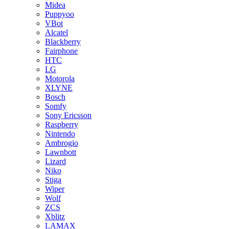
Midea
Puppyoo
VBot
Alcatel
Blackberry
Fairphone
HTC
LG
Motorola
XLYNE
Bosch
Somfy
Sony Ericsson
Raspberry
Nintendo
Ambrogio
Lawnbott
Lizard
Niko
Stiga
Wiper
Wolf
ZCS
Xblitz
LAMAX