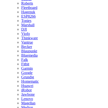
Roberts
Fleetboard
Hagenuk
ESP8266
Tonies
Marshall
DJI
Viofo
Thinkware
Vantrue
Becker
Blaupunkt
Bluemedia
Falk
Fitbit
Garmin
Google
Grundig
Homematic
Huawei
iRobot
Jawbone
Lenovo
Magellan
Medion