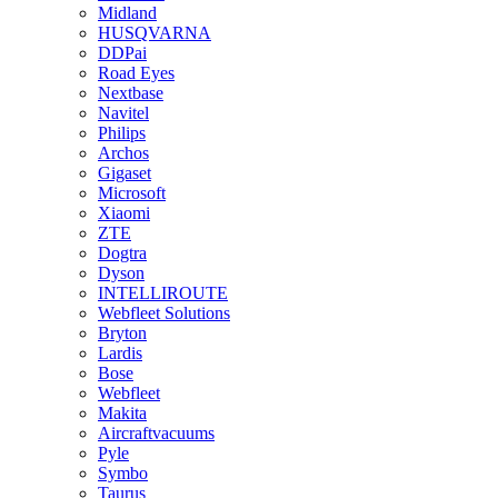
Midland
HUSQVARNA
DDPai
Road Eyes
Nextbase
Navitel
Philips
Archos
Gigaset
Microsoft
Xiaomi
ZTE
Dogtra
Dyson
INTELLIROUTE
Webfleet Solutions
Bryton
Lardis
Bose
Webfleet
Makita
Aircraftvacuums
Pyle
Symbo
Taurus