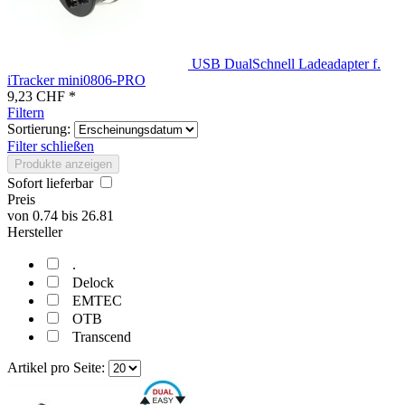
USB DualSchnell Ladeadapter f.
iTracker mini0806-PRO
9,23 CHF *
Filtern
Sortierung:
Filter schließen
Produkte anzeigen
Sofort lieferbar
Preis
von
0.74
bis
26.81
Hersteller
.
Delock
EMTEC
OTB
Transcend
Artikel pro Seite: