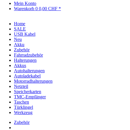
Mein Konto
Warenkorb
0
0,00 CHF *
Home
SALE
USB Kabel
Neu
Akku
Zubehör
Fahrradzubehör
Halterungen
Akkus
Autohalterungen
Autoladekabel
Motorradhalterungen
Netzteil
Speicherkarten
TMC-Empfänger
Taschen
Türklingel
Werkzeug
Zubehör