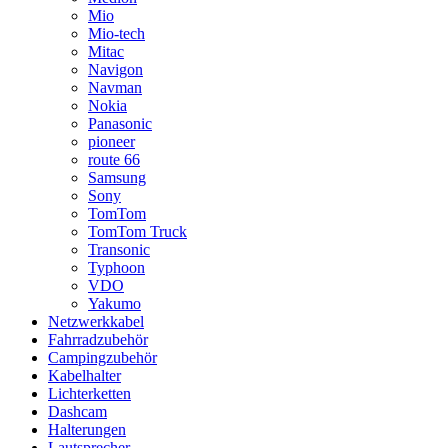
Mio
Mio-tech
Mitac
Navigon
Navman
Nokia
Panasonic
pioneer
route 66
Samsung
Sony
TomTom
TomTom Truck
Transonic
Typhoon
VDO
Yakumo
Netzwerkkabel
Fahrradzubehör
Campingzubehör
Kabelhalter
Lichterketten
Dashcam
Halterungen
Lautsprecher