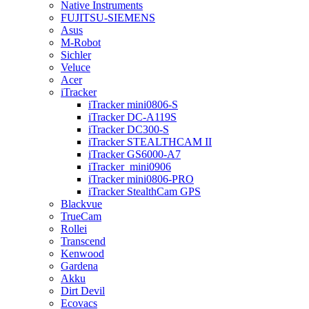
Native Instruments
FUJITSU-SIEMENS
Asus
M-Robot
Sichler
Veluce
Acer
iTracker
iTracker mini0806-S
iTracker DC-A119S
iTracker DC300-S
iTracker STEALTHCAM II
iTracker GS6000-A7
iTracker_mini0906
iTracker mini0806-PRO
iTracker StealthCam GPS
Blackvue
TrueCam
Rollei
Transcend
Kenwood
Gardena
Akku
Dirt Devil
Ecovacs