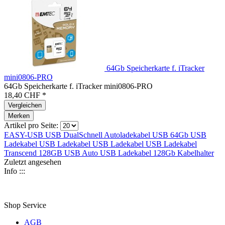
64Gb Speicherkarte f. iTracker
mini0806-PRO
64Gb Speicherkarte f. iTracker mini0806-PRO
18,40 CHF *
Vergleichen
Merken
Artikel pro Seite:
EASY-USB
USB DualSchnell
Autoladekabel
USB
64Gb
USB
Ladekabel
USB Ladekabel
USB Ladekabel
USB Ladekabel
Transcend 128GB
USB Auto
USB Ladekabel
128Gb
Kabelhalter
Zuletzt angesehen
Info :::
Shop Service
AGB