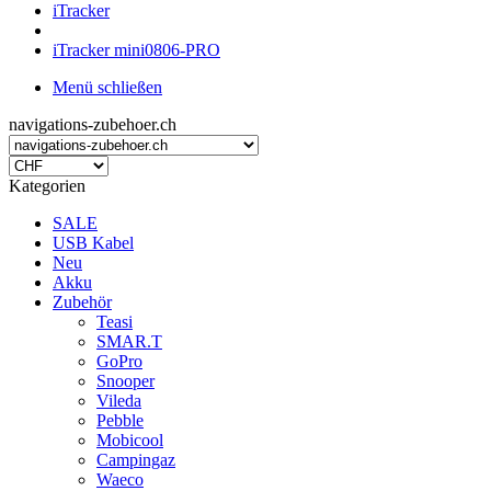
iTracker
iTracker mini0806-PRO
Menü schließen
navigations-zubehoer.ch
Kategorien
SALE
USB Kabel
Neu
Akku
Zubehör
Teasi
SMAR.T
GoPro
Snooper
Vileda
Pebble
Mobicool
Campingaz
Waeco