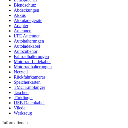
Blendschutz
Abdeckungen
Akkus
Akkuladegeräte
Adapter
Antennen
LTE Antennen
Autohalterungen
Autoladekabel
Autozubehör
Fahrradhalterungen
Motorrad Ladekabel
Motorradhalterungen
Netzteil
Rückfahrkameras
Speicherkarten
TMC-Empfänger
Taschen
Türklingel
USB Datenkabel
Vileda
Werkzeug
Informationen