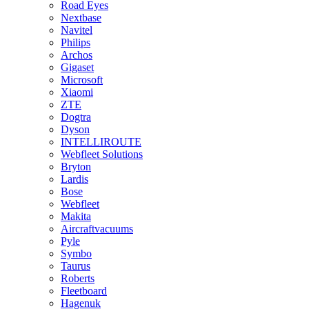
Road Eyes
Nextbase
Navitel
Philips
Archos
Gigaset
Microsoft
Xiaomi
ZTE
Dogtra
Dyson
INTELLIROUTE
Webfleet Solutions
Bryton
Lardis
Bose
Webfleet
Makita
Aircraftvacuums
Pyle
Symbo
Taurus
Roberts
Fleetboard
Hagenuk