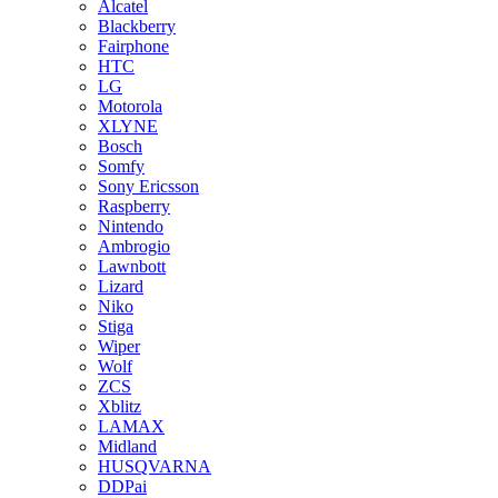
Alcatel
Blackberry
Fairphone
HTC
LG
Motorola
XLYNE
Bosch
Somfy
Sony Ericsson
Raspberry
Nintendo
Ambrogio
Lawnbott
Lizard
Niko
Stiga
Wiper
Wolf
ZCS
Xblitz
LAMAX
Midland
HUSQVARNA
DDPai