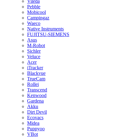
Vileda
Pebble
Mobicool
Campingaz
Waeco
Native Instruments
FUJITSU-SIEMENS
Asus
M-Robot
Sichler
Veluce
Acer
iTracker
Blackvue
TrueCam
Rollei
Transcend
Kenwood
Gardena
Akku
Dirt Devil
Ecovacs
Midea
Puppyoo
VBot