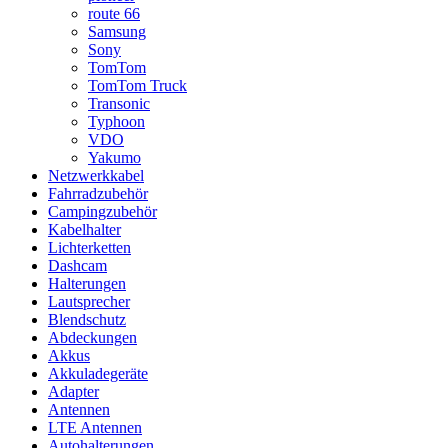
route 66
Samsung
Sony
TomTom
TomTom Truck
Transonic
Typhoon
VDO
Yakumo
Netzwerkkabel
Fahrradzubehör
Campingzubehör
Kabelhalter
Lichterketten
Dashcam
Halterungen
Lautsprecher
Blendschutz
Abdeckungen
Akkus
Akkuladegeräte
Adapter
Antennen
LTE Antennen
Autohalterungen