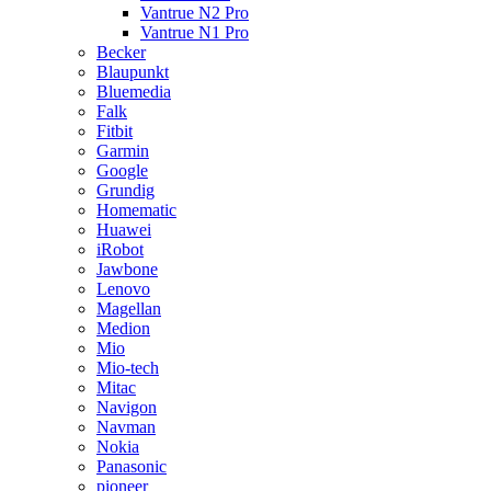
Vantrue N2 Pro
Vantrue N1 Pro
Becker
Blaupunkt
Bluemedia
Falk
Fitbit
Garmin
Google
Grundig
Homematic
Huawei
iRobot
Jawbone
Lenovo
Magellan
Medion
Mio
Mio-tech
Mitac
Navigon
Navman
Nokia
Panasonic
pioneer