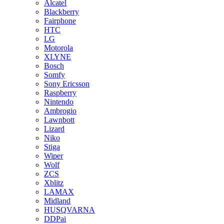
Alcatel
Blackberry
Fairphone
HTC
LG
Motorola
XLYNE
Bosch
Somfy
Sony Ericsson
Raspberry
Nintendo
Ambrogio
Lawnbott
Lizard
Niko
Stiga
Wiper
Wolf
ZCS
Xblitz
LAMAX
Midland
HUSQVARNA
DDPai