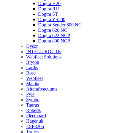
Dogtra H20
Dogtra RH
Dogtra ST
Dogtra YS500
Dogtra Sender 600 NC
Dogtra 620 NC
Dogtra 622 NCP
Dogtra 800 NCP
Dyson
INTELLIROUTE
Webfleet Solutions
Bryton
Lardis
Bose
Webfleet
Makita
Aircraftvacuums
Pyle
Symbo
Taurus
Roberts
Fleetboard
Hagenuk
ESP8266
Tonies