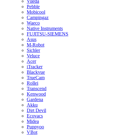
Vileda
Pebble
Mobicool
Campingaz
Waeco
Native Instruments
FUJITSU-SIEMENS
Asus
M-Robot
Sichler
Veluce
Acer
iTracker
Blackvue
TrueCam
Rollei
Transcend
Kenwood
Gardena
Akku
Dirt Devil
Ecovacs
Midea
Puppyoo
VBot