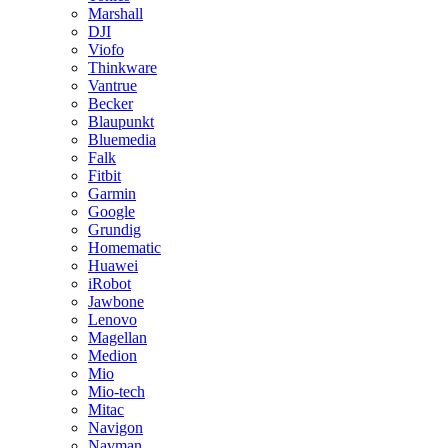
Marshall
DJI
Viofo
Thinkware
Vantrue
Becker
Blaupunkt
Bluemedia
Falk
Fitbit
Garmin
Google
Grundig
Homematic
Huawei
iRobot
Jawbone
Lenovo
Magellan
Medion
Mio
Mio-tech
Mitac
Navigon
Navman