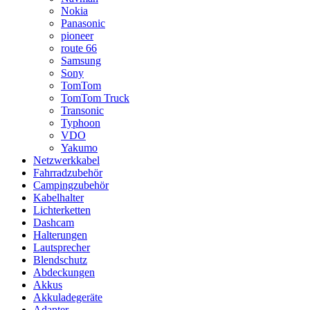
Nokia
Panasonic
pioneer
route 66
Samsung
Sony
TomTom
TomTom Truck
Transonic
Typhoon
VDO
Yakumo
Netzwerkkabel
Fahrradzubehör
Campingzubehör
Kabelhalter
Lichterketten
Dashcam
Halterungen
Lautsprecher
Blendschutz
Abdeckungen
Akkus
Akkuladegeräte
Adapter