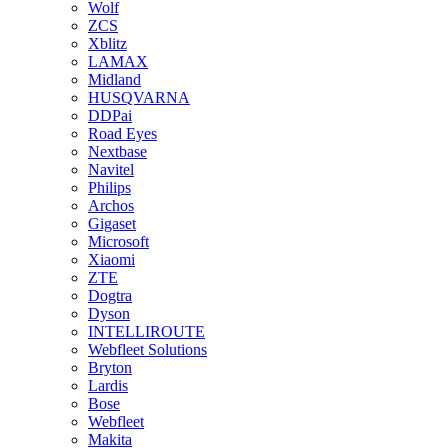
Wolf
ZCS
Xblitz
LAMAX
Midland
HUSQVARNA
DDPai
Road Eyes
Nextbase
Navitel
Philips
Archos
Gigaset
Microsoft
Xiaomi
ZTE
Dogtra
Dyson
INTELLIROUTE
Webfleet Solutions
Bryton
Lardis
Bose
Webfleet
Makita