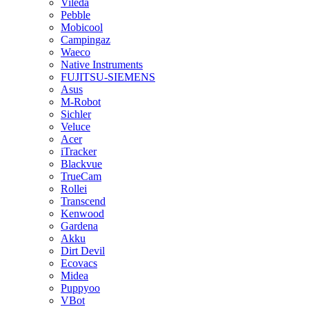
Vileda
Pebble
Mobicool
Campingaz
Waeco
Native Instruments
FUJITSU-SIEMENS
Asus
M-Robot
Sichler
Veluce
Acer
iTracker
Blackvue
TrueCam
Rollei
Transcend
Kenwood
Gardena
Akku
Dirt Devil
Ecovacs
Midea
Puppyoo
VBot