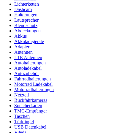
Lichterketten
Dashcam
Halterungen
Lautsprecher
Blendschutz
Abdeckungen
Akkus
Akkuladegeräte
Adapter
Antennen
LTE Antennen
Autohalterungen
Autoladekabel
Autozubehör
Fahrradhalterungen
Motorrad Ladekabel
Motorradhalterungen
Netzteil
Rückfahrkameras
Speicherkarten
TMC-Empfänger
Taschen
Türklingel
USB Datenkabel
Vileda