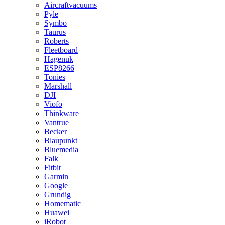
Aircraftvacuums
Pyle
Symbo
Taurus
Roberts
Fleetboard
Hagenuk
ESP8266
Tonies
Marshall
DJI
Viofo
Thinkware
Vantrue
Becker
Blaupunkt
Bluemedia
Falk
Fitbit
Garmin
Google
Grundig
Homematic
Huawei
iRobot