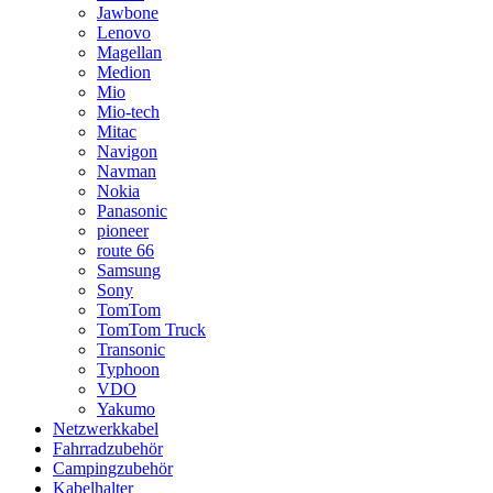
Jawbone
Lenovo
Magellan
Medion
Mio
Mio-tech
Mitac
Navigon
Navman
Nokia
Panasonic
pioneer
route 66
Samsung
Sony
TomTom
TomTom Truck
Transonic
Typhoon
VDO
Yakumo
Netzwerkkabel
Fahrradzubehör
Campingzubehör
Kabelhalter