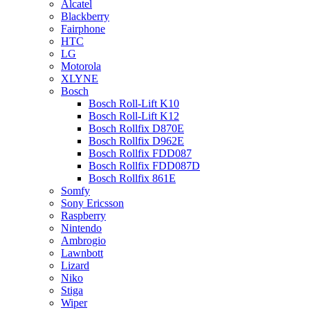
Alcatel
Blackberry
Fairphone
HTC
LG
Motorola
XLYNE
Bosch
Bosch Roll-Lift K10
Bosch Roll-Lift K12
Bosch Rollfix D870E
Bosch Rollfix D962E
Bosch Rollfix FDD087
Bosch Rollfix FDD087D
Bosch Rollfix 861E
Somfy
Sony Ericsson
Raspberry
Nintendo
Ambrogio
Lawnbott
Lizard
Niko
Stiga
Wiper