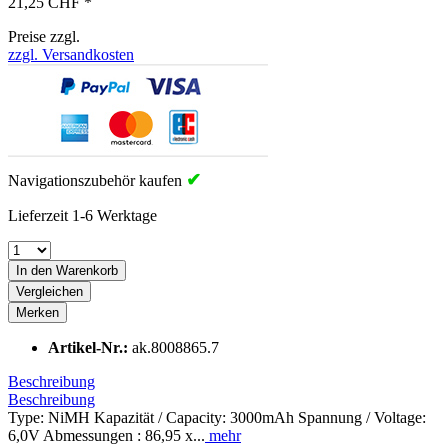
21,25 CHF *
Preise zzgl.
zzgl. Versandkosten
✔
Navigationszubehör kaufen
Lieferzeit 1-6 Werktage
In den Warenkorb
Vergleichen
Merken
Artikel-Nr.:
ak.8008865.7
Beschreibung
Beschreibung
Type: NiMH Kapazität / Capacity: 3000mAh Spannung / Voltage:
6,0V Abmessungen : 86,95 x...
mehr